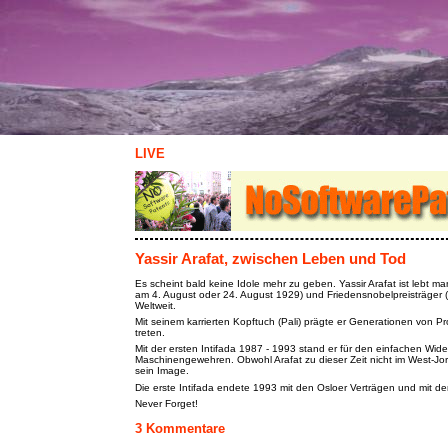
LIVE
Yassir Arafat, zwischen Leben und Tod
Es scheint bald keine Idole mehr zu geben. Yassir Arafat ist lebt 
am 4. August oder 24. August 1929) und Friedensnobelpreisträger
Weltweit.
Mit seinem karrierten Kopftuch (Pali) prägte er Generationen von Pr
treten.
Mit der ersten Intifada 1987 - 1993 stand er für den einfachen W
Maschinengewehren. Obwohl Arafat zu dieser Zeit nicht im West-Jor
sein Image.
Die erste Intifada endete 1993 mit den Osloer Verträgen und mit de
Never Forget!
3 Kommentare