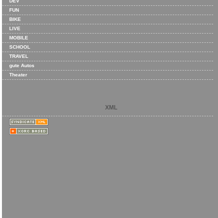
DEV
FUN
BIKE
LIVE
MOBILE
SCHOOL
TRAVEL
gute Autos
Theater
XML