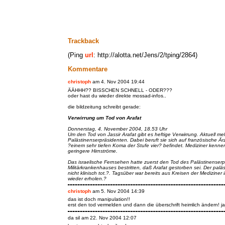
Trackback
(Ping
url
: http://alotta.net/Jens/2/tping/2864)
Kommentare
christoph
am 4. Nov 2004 19:44
ÄÄHHH?? BISSCHEN SCHNELL - ODER???
oder hast du wieder direkte mossad-infos..
die bildzeitung schreibt gerade:
Verwirrung um Tod von Arafat
Donnerstag, 4. November 2004, 18.53 Uhr
Um den Tod von Jassir Arafat gibt es heftige Verwirrung. Aktuell m
Palästinenserpräsidenten. Dabei beruft sie sich auf französische Är
?einem sehr tiefen Koma der Stufe vier? befindet. Mediziner ken
geringere Hirnströme.
Das israelische Fernsehen hatte zuerst den Tod des Palästinenserp
Militärkrankenhauses bestritten, daß Arafat gestorben sei. Der paläs
nicht klinisch tot.?. Tagsüber war bereits aus Kreisen der Mediziner 
wieder erholen.?
christoph
am 5. Nov 2004 14:39
das ist doch manipulation!!
erst den tod vermelden und dann die überschrift heimlich ändern! ja
da sil am 22. Nov 2004 12:07