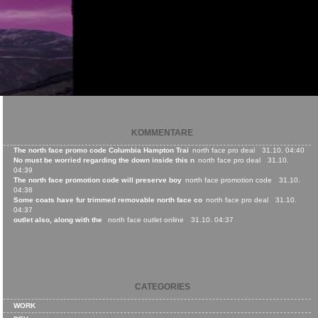
KOMMENTARE
The north face promo code Columbia Hampton Trai
north face pro deal
31.10. 04:40
No must be worried regarding the down inside this n
north face pro deal
31.10.
04:39
The north face promotion code will preserve boy
north face promotion code
31.10.
04:38
Some coats have fur trimmed removable north face co
north face pro deal
31.10.
04:37
outlet also, along with the
north face outlet online
31.10. 04:37
CATEGORIES
WORK