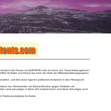
manchmal in der Presse noch(UPDATE) oder ist schon tod. Yassir Arafat (geboren
 (1994 mit Rabin und Perez) war einer der Idole der Widerstandsbewegungnen
otestlern, und ließ seine eigenen politischen Ansichten in den Hintergrund
iderstand von Vermummten mit Steinschleudern gegen Soldaten mit
dan Land war prägte er diese Zeit entsprechend, und diese Zeit prägte auch
m Friedensnobelpreis für Arafat.