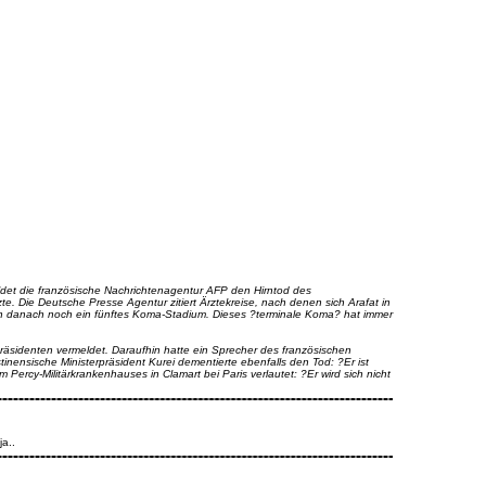
eldet die französische Nachrichtenagentur AFP den Hirntod des
zte. Die Deutsche Presse Agentur zitiert Ärztekreise, nach denen sich Arafat in
nen danach noch ein fünftes Koma-Stadium. Dieses ?terminale Koma? hat immer
räsidenten vermeldet. Daraufhin hatte ein Sprecher des französischen
tinensische Ministerpräsident Kurei dementierte ebenfalls den Tod: ?Er ist
im Percy-Militärkrankenhauses in Clamart bei Paris verlautet: ?Er wird sich nicht
ja..