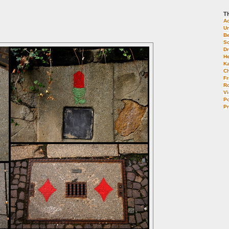
T
Ac
U
Be
S
Dr
He
K
C
Fr
R
V
P
Pr