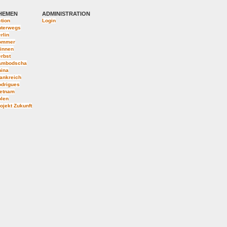
HEMEN
ADMINISTRATION
tion
Login
nterwegs
rlin
ommer
innen
rbst
ambodscha
hina
ankreich
odrigues
ietnam
olen
ojekt Zukunft