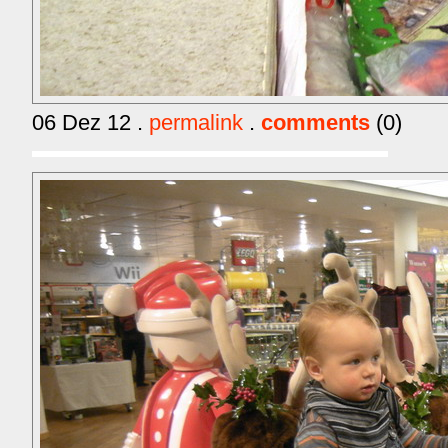
06 Dez 12 .
permalink
.
comments
(0)