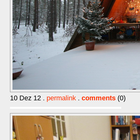
10 Dez 12 .
permalink
.
comments
(0)