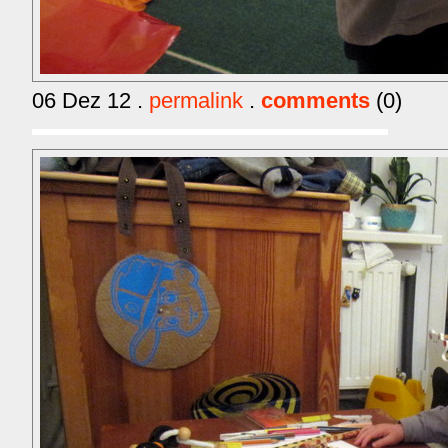
06 Dez 12 .
permalink
.
comments
(0)