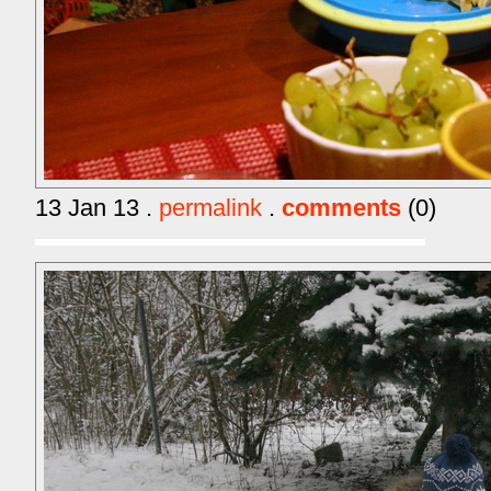
13 Jan 13 .
permalink
.
comments
(0)