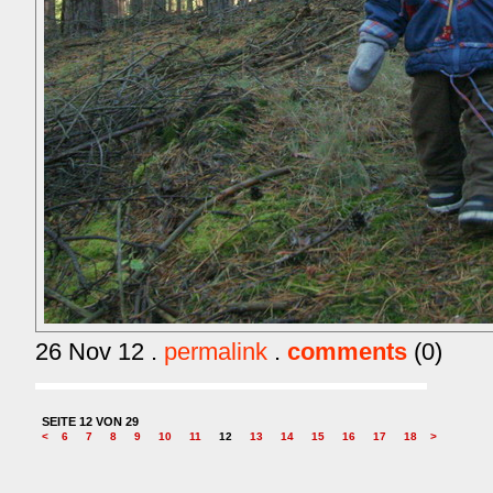
26 Nov 12 .
permalink
.
comments
(0)
SEITE 12 VON 29
<
6
7
8
9
10
11
12
13
14
15
16
17
18
>