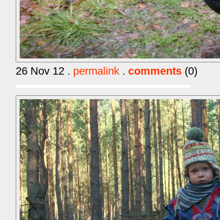
26 Nov 12 .
permalink
.
comments
(0)