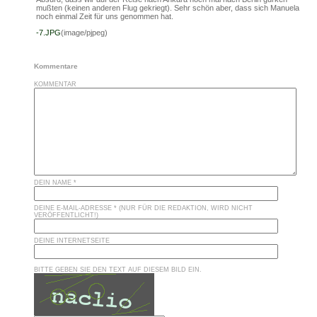
mußten (keinen anderen Flug gekriegt). Sehr schön aber, dass sich Manuela
noch einmal Zeit für uns genommen hat.
-7.JPG
(image/pjpeg)
Kommentare
KOMMENTAR
DEIN NAME *
DEINE E-MAIL-ADRESSE * (NUR FÜR DIE REDAKTION, WIRD NICHT
VERÖFFENTLICHT!)
DEINE INTERNETSEITE
BITTE GEBEN SIE DEN TEXT AUF DIESEM BILD EIN.