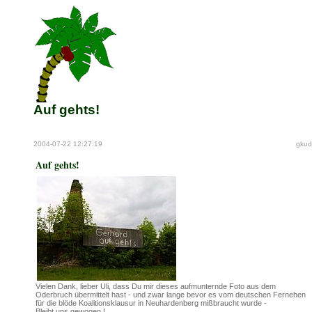
Auf gehts!
2004-07-22 12:27:19
gkud
Auf gehts!
Vielen Dank, lieber Uli, dass Du mir dieses aufmunternde Foto aus dem
Oderbruch übermittelt hast - und zwar lange bevor es vom deutschen Fernehen
für die blöde Koalitionsklausur in Neuhardenberg mißbraucht wurde -
Bleibt uns gewogen !