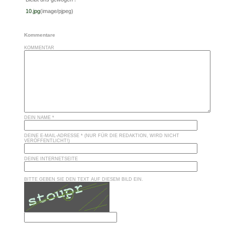
10.jpg
(image/pjpeg)
Kommentare
KOMMENTAR
DEIN NAME *
DEINE E-MAIL-ADRESSE * (NUR FÜR DIE REDAKTION, WIRD NICHT
VERÖFFENTLICHT!)
DEINE INTERNETSEITE
BITTE GEBEN SIE DEN TEXT AUF DIESEM BILD EIN.