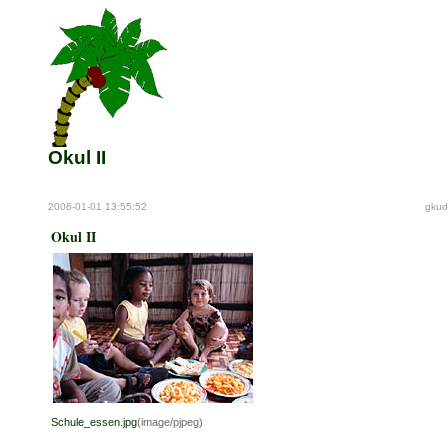
Okul II
2006-01-01 13:55:52
gkud
Okul II
Schule_essen.jpg
(image/pjpeg)