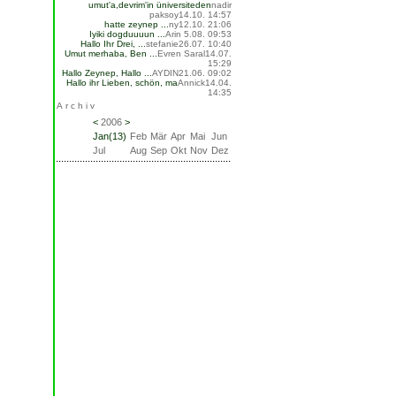
umut'a,devrim'in üniversiteden
nadir
paksoy
14.10. 14:57
hatte zeynep ...
ny
12.10. 21:06
Iyiki dogduuuun ...
Arin
5.08. 09:53
Hallo Ihr Drei, ...
stefanie
26.07. 10:40
Umut merhaba, Ben ...
Evren Saral
14.07.
15:29
Hallo Zeynep, Hallo ...
AYDIN
21.06. 09:02
Hallo ihr Lieben, schön, ma
Annick
14.04.
14:35
Archiv
<
2006
>
Jan(13)
Feb
Mär
Apr
Mai
Jun
Jul
Aug
Sep
Okt
Nov
Dez