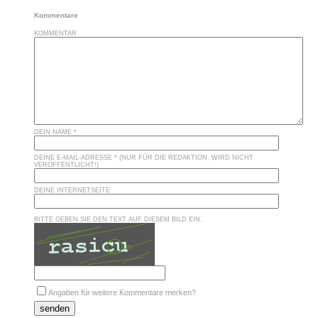
Kommentare
KOMMENTAR
DEIN NAME *
DEINE E-MAIL-ADRESSE * (NUR FÜR DIE REDAKTION, WIRD NICHT
VERÖFFENTLICHT!)
DEINE INTERNETSEITE
BITTE GEBEN SIE DEN TEXT AUF DIESEM BILD EIN.
Angaben für weitere Kommentare merken?