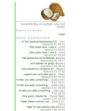
mosambik-blog von gerhard, umut und
zeynep
Administration
Login
letzte Kommentare
K The gradual improvement of ...
hero
h2000
30.04. 08:51
I first came here, I see it ...
Ainol
Hero
22.04. 09:34
I first came here, I see it ...
Ainol
Hero
22.04. 09:33
kalt gebrannte Keramikpötte, d
replica
watches
12.04. 04:17
mi hurdalari ve gelgit. G
replica
watches
12.04. 04:16
I just wanted to comment on ...
Replica
Rolex
23.03. 07:52
support you and wish you a ...
Rolex
Replica
23.03. 07:52
I'm like you write something, ...
replica rolex
9.03. 08:41
I'm like you write something, ...
replica rolex
watches
9.03. 08:39
I'm like you write something, ...
fake rolex
9.03. 08:39
Very good, thanks for ...
Cheap Ralph
Lauren
2.03. 08:19
Hallo Olivier, schoen von ...
Umut
8.10.
19:14
Hallo Ihr drei welche eine Ü
Olivier
Joumarin
7.10. 20:44