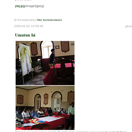
plaj.jpg
(image/pjpeg)
(0 Kommentare)
Hier kommentieren
2006-01-01 13:58:40
gkud
Umutun Isi