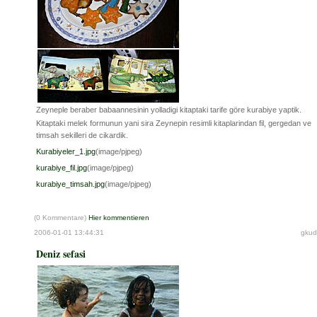
Zeyneple beraber babaannesinin yolladigi kitaptaki tarife göre kurabiye yaptik.
Kitaptaki melek formunun yani sira Zeynepin resimli kitaplarindan fil, gergedan ve
timsah sekilleri de cikardik.
Kurabiyeler_1.jpg
(image/pjpeg)
kurabiye_fil.jpg
(image/pjpeg)
kurabiye_timsah.jpg
(image/pjpeg)
(0 Kommentare)
Hier kommentieren
2006-01-01 13:44:31
gkud
Deniz sefasi