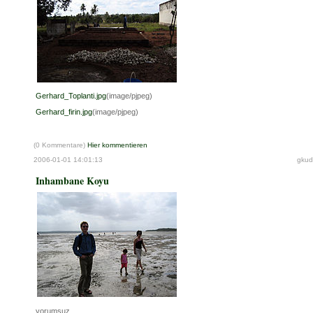
Gerhard_Toplanti.jpg
(image/pjpeg)
Gerhard_firin.jpg
(image/pjpeg)
(0 Kommentare)
Hier kommentieren
2006-01-01 14:01:13
gkud
Inhambane Koyu
yorumsuz...