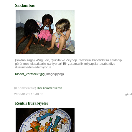
Saklambac
(soldan saga) Wing Lee, Quinita ve Zeynep. Gözlerini kapatirlarsa saklanip
görünmez olacaklarini saniyorlar! Bir yaramazlik mi yaptilar acaba diye
düsünmeden edemiyoruz.
Kinder_versteckt.jpg
(image/pjpeg)
(0 Kommentare)
Hier kommentieren
2006-01-01 13:48:53
gkud
Renkli kurabiyeler