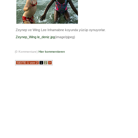
Zeynep ve Wing Lee Inhamabne koyunda yüzüp oynuyorlar.
Zeynep_Wing le_deniz.jpg
(image/pjpeg)
(0 Kommentare)
Hier kommentieren
SEITE 1 von 2
1
2
>