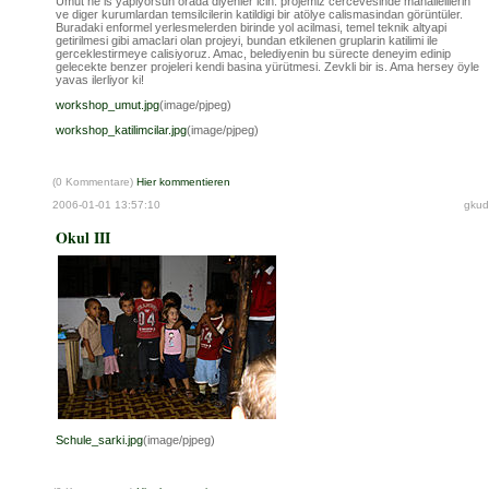
Umut ne is yapiyorsun orada diyenler icin: projemiz cercevesinde mahallelilerin
ve diger kurumlardan temsilcilerin katildigi bir atölye calismasindan görüntüler.
Buradaki enformel yerlesmelerden birinde yol acilmasi, temel teknik altyapi
getirilmesi gibi amaclari olan projeyi, bundan etkilenen gruplarin katilimi ile
gerceklestirmeye calisiyoruz. Amac, belediyenin bu sürecte deneyim edinip
gelecekte benzer projeleri kendi basina yürütmesi. Zevkli bir is. Ama hersey öyle
yavas ilerliyor ki!
workshop_umut.jpg
(image/pjpeg)
workshop_katilimcilar.jpg
(image/pjpeg)
(0 Kommentare)
Hier kommentieren
2006-01-01 13:57:10
gkud
Okul III
Schule_sarki.jpg
(image/pjpeg)