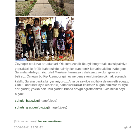
Zeynepin okulu ve arkadaslari. Okulumuzun ilk üc ayi fotograftaki catisi palmiye
yapraklari ile örülü, bahcesinde palmiyeler olan deniz kenarindaki bu evde gecti.
Su anda tatildeyiz. Yaz tatili! Maalesef kurmaya calistigimiz okulun gelecegi
belirsiz. Örnegin bu Pipi Uzuncorapin evine benzeyen binadan cikmak zorunda
kaldik. Su sira baska bir yer ariyoruz. Ama bir sekilde mutlaka devam ettirecegiz.
Cünkü cocuklar öyle alistilar ki, sabahlari kalkar kalkmaz bugün okul var mi diye
soruyorlar, yoksa cok üzülüyorlar. Bunda sevgili ögretmenimiz Gesinenin payi
büyük.
schule_haus.jpg
(image/pjpeg)
schule_gruppenfoto.jpg
(image/pjpeg)
(0 Kommentare)
Hier kommentieren
2006-01-01 13:51:42
gkud