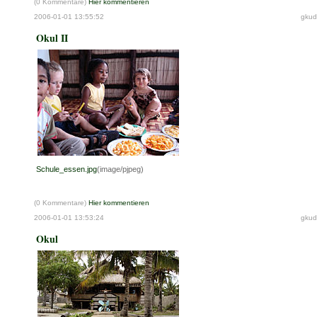
(0 Kommentare)
Hier kommentieren
2006-01-01 13:55:52
gkud
Okul II
Schule_essen.jpg
(image/pjpeg)
(0 Kommentare)
Hier kommentieren
2006-01-01 13:53:24
gkud
Okul