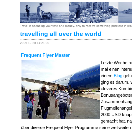
Travel is spending your time and money, only to receive something priceless in ret
travelling all over the world
2009-12-20 14:21:20
Frequent Flyer Master
Letzte Woche ha
mal einen intere
einem
Blog
gefu
ging es darum, 
cleveres Kombi
Bonusangebote
Zusammenhang
Flugmeilenange
2000 USD knapp
gemacht hat, naj
über diverse Frequent Flyer Programme seine weltweiten R