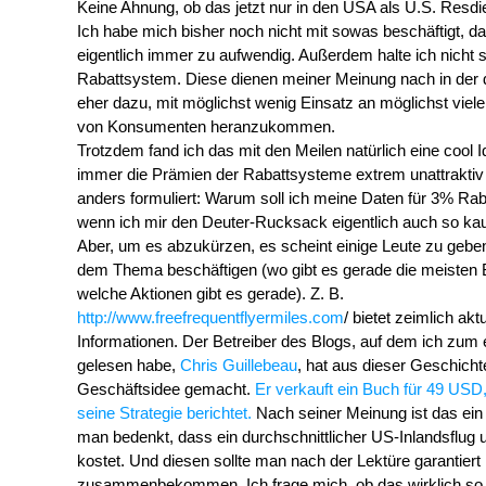
Keine Ahnung, ob das jetzt nur in den USA als U.S. Resdient
Ich habe mich bisher noch nicht mit sowas beschäftigt, d
eigentlich immer zu aufwendig. Außerdem halte ich nicht s
Rabattsystem. Diese dienen meiner Meinung nach in der di
eher dazu, mit möglichst wenig Einsatz an möglichst viele 
von Konsumenten heranzukommen.
Trotzdem fand ich das mit den Meilen natürlich eine cool I
immer die Prämien der Rabattsysteme extrem unattraktiv
anders formuliert: Warum soll ich meine Daten für 3% Rab
wenn ich mir den Deuter-Rucksack eigentlich auch so kau
Aber, um es abzukürzen, es scheint einige Leute zu geben
dem Thema beschäftigen (wo gibt es gerade die meisten
welche Aktionen gibt es gerade). Z. B.
http://www.freefrequentflyermiles.com
/ bietet zeimlich akt
Informationen. Der Betreiber des Blogs, auf dem ich zum
gelesen habe,
Chris Guillebeau
, hat aus dieser Geschicht
Geschäftsidee gemacht.
Er verkauft ein Buch für 49 USD,
seine Strategie berichtet.
Nach seiner Meinung ist das ein
man bedenkt, dass ein durchschnittlicher US-Inlandsflug
kostet. Und diesen sollte man nach der Lektüre garantiert
zusammenbekommen. Ich frage mich, ob das wirklich so 